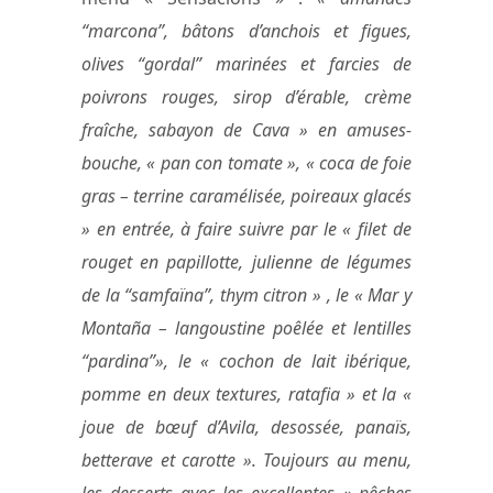
“marcona”, bâtons d’anchois et figues,
olives “gordal” marinées et farcies de
poivrons rouges, sirop d’érable, crème
fraîche, sabayon de Cava » en amuses-
bouche, « pan con tomate », « coca de foie
gras – terrine caramélisée, poireaux glacés
» en entrée, à faire suivre par le « filet de
rouget en papillotte, julienne de légumes
de la “samfaïna”, thym citron » , le « Mar y
Montaña – langoustine poêlée et lentilles
“pardina”», le « cochon de lait ibérique,
pomme en deux textures, ratafia » et la «
joue de bœuf d’Avila, desossée, panaïs,
betterave et carotte ». Toujours au menu,
les desserts avec les excellentes « pêches