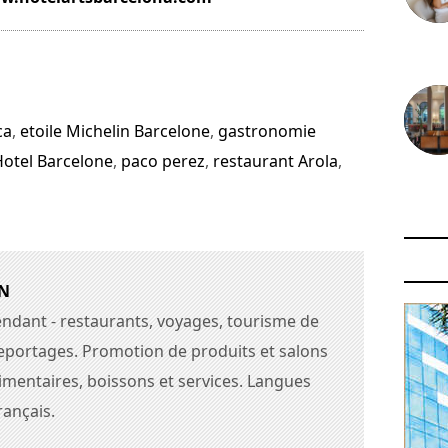
30 juin
ca
,
etoile Michelin Barcelone
,
gastronomie
Hotel Barcelone
,
paco perez
,
restaurant Arola
,
29 juin
N
endant - restaurants, voyages, tourisme de
 reportages. Promotion de produits et salons
limentaires, boissons et services. Langues
rançais.