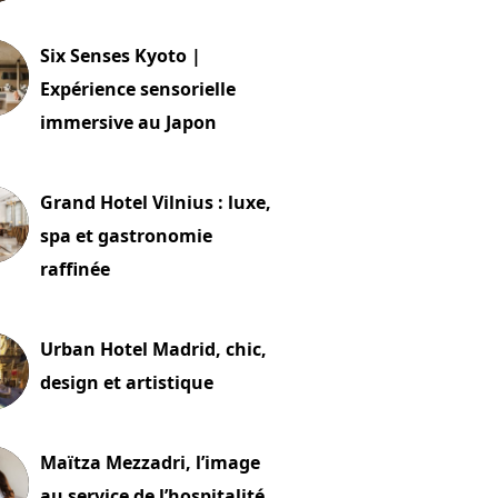
24 juillet 2026
Six Senses Kyoto |
Expérience sensorielle
immersive au Japon
t 2026
Grand Hotel Vilnius : luxe,
spa et gastronomie
raffinée
t 2026
Urban Hotel Madrid, chic,
design et artistique
2 juillet 2026
Maïtza Mezzadri, l’image
au service de l’hospitalité