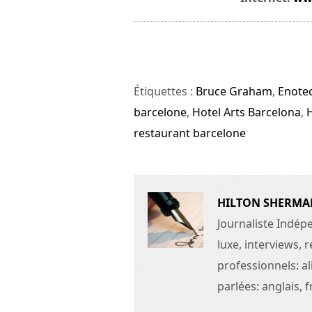
Étiquettes :
Bruce Graham
,
Enote
barcelone
,
Hotel Arts Barcelona
,
restaurant barcelone
HILTON SHERMA
Journaliste Indép
luxe, interviews,
professionnels: a
parlées: anglais, f