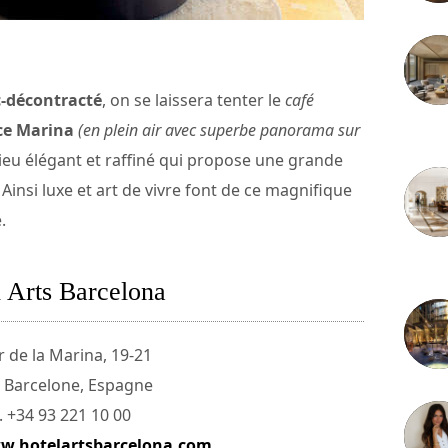
c-décontracté
, on se laissera tenter le
café
ce Marina
(en plein air avec superbe panorama sur
3 juille
 lieu élégant et raffiné qui propose une grande
insi luxe et art de vivre font de ce magnifique
.
2 juille
 Arts Barcelona
r de la Marina, 19-21
 Barcelone, Espagne
. +34 93 221 10 00
w.hotelartsbarcelona.com