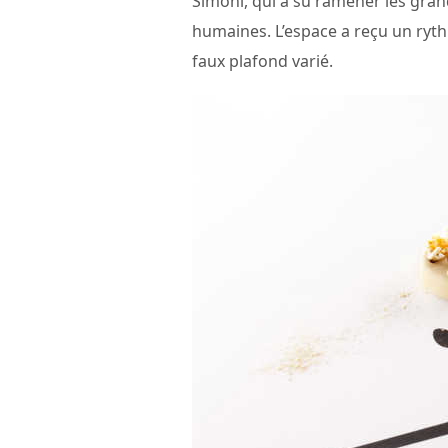
Simoni, qui a su ramener les gra
humaines. L’espace a reçu un rythm
faux plafond varié.