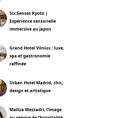
24 juillet 2026
Six Senses Kyoto |
Expérience sensorielle
immersive au Japon
t 2026
Grand Hotel Vilnius : luxe,
spa et gastronomie
raffinée
t 2026
Urban Hotel Madrid, chic,
design et artistique
2 juillet 2026
Maïtza Mezzadri, l’image
au service de l’hospitalité