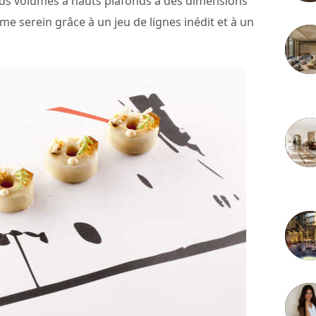
nds volumes à hauts plafonds à des dimensions
e serein grâce à un jeu de lignes inédit et à un
3 juille
2 juille