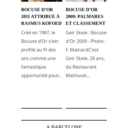
BOCUSE D’OR
BOCUSE D’OR
2011 ATTRIBUÉ À
2009: PALMARES
RASMUS KOFOED
ET CLASSEMENT
Créé en 1987, le
Geir Skeie : Bocuse
Bocuse d’Or s'est
d'Or 2009 - Photo :
profilé au fil des
F. MainardC'est
ans comme une
Geir Skeie, 28 ans,
fantastique
du Restaurant
opportunité pour...
Mathuset...
5 février 2011
28 janvier 2009
A BARCELONE