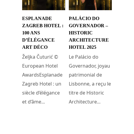
ESPLANADE
PALÁCIO DO
ZAGREB HOTEL :
GOVERNADOR –
100 ANS
HISTORIC
D’ÉLÉGANCE
ARCHITECTURE
ART DÉCO
HOTEL 2025
Željka Čuturić ©
Le Palácio do
European Hotel
Governador, joyau
AwardsEsplanade
patrimonial de
Zagreb Hotel : un
Lisbonne, a reçu le
siècle d’élégance
titre de Historic
et d’âme...
Architecture...
5 décembre 2025
5 décembre 2025