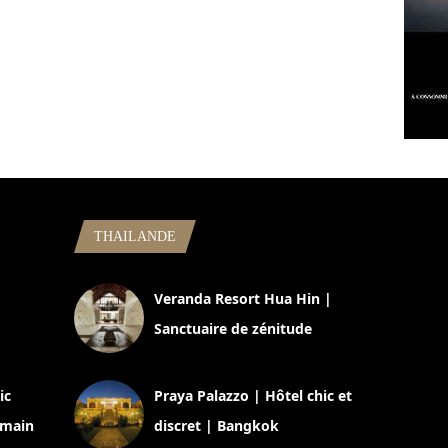
THAILANDE
,
Veranda Resort Hua Hin |
Sanctuaire de zénitude
30 août 2024
ic
Praya Palazzo | Hôtel chic et
omain
discret | Bangkok