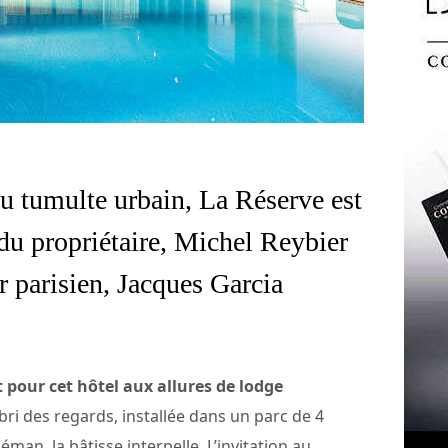
du tumulte urbain, La Réserve est
n du propriétaire, Michel Reybier
r parisien, Jacques Garcia
 pour cet hôtel aux allures de lodge
abri des regards, installée dans un parc de 4
éman, la bâtisse interpelle. L’invitation au