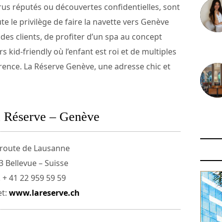
crus réputés ou découvertes confidentielles, sont
oute le privilège de faire la navette vers Genève
des clients, de profiter d’un spa au concept
30 juin
 kid-friendly où l’enfant est roi et de multiples
férence. La Réserve Genève, une adresse chic et
29 juin
a Réserve – Genève
 route de Lausanne
3 Bellevue – Suisse
. + 41 22 959 59 59
et:
www.lareserve.ch