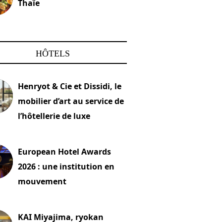
Thaïe
22 mars 2024
HÔTELS
Henryot & Cie et Dissidi, le
mobilier d’art au service de
l’hôtellerie de luxe
2026
European Hotel Awards
2026 : une institution en
mouvement
let 2026
KAI Miyajima, ryokan