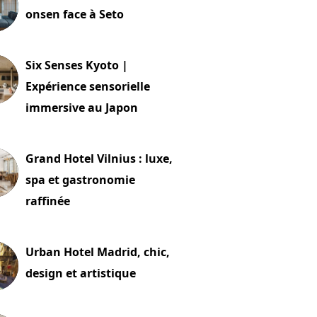
onsen face à Seto
24 juillet 2026
Six Senses Kyoto |
Expérience sensorielle
immersive au Japon
t 2026
Grand Hotel Vilnius : luxe,
spa et gastronomie
raffinée
t 2026
Urban Hotel Madrid, chic,
design et artistique
2 juillet 2026