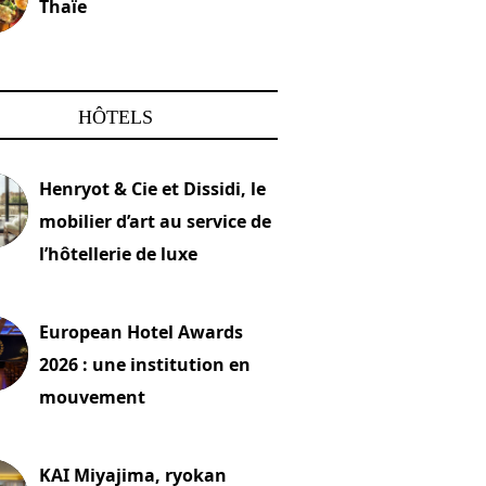
Thaïe
22 mars 2024
HÔTELS
Henryot & Cie et Dissidi, le
mobilier d’art au service de
l’hôtellerie de luxe
2026
European Hotel Awards
2026 : une institution en
mouvement
let 2026
KAI Miyajima, ryokan