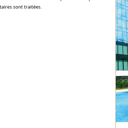
ires sont traitées
.