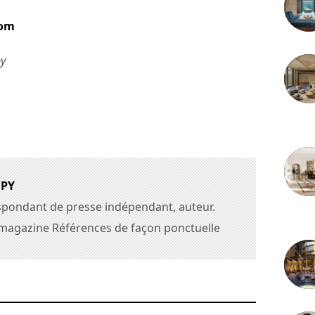
com
py
3 juille
UPY
espondant de presse indépendant, auteur.
2 juille
 magazine Références de façon ponctuelle