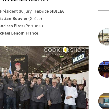
 Président du Jury :
Fabrice SIBILIA
istian Bouvier
(Grèce)
ancisco Pires
(Portugal)
ckaël Lenoir
(France)
3 août 
29 juil