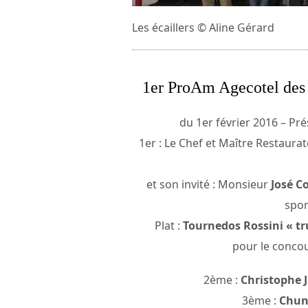
Les écaillers © Aline Gérard
1er ProAm Agecotel des
du 1er février 2016 – Pré
1er : Le Chef et Maître Restaura
et son invité : Monsieur
José C
spor
Plat :
Tournedos Rossini « tr
pour le conco
2ème :
Christophe
3ème :
Chu