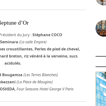
30 juin
eptune d’Or
Président du Jury :
Stéphane COCO
 Seminara
(La salle Empire)
29 juin
 croustillantes, Perles de pied de cheval,
ard breton, riz vénéré à la verveine, sucs
acidulés.
d Bougamza
(Les Terres Blanches)
abazzani
(La Place de Mougins)
YOSHIDA
,
Four Seasons Hotel George V Paris