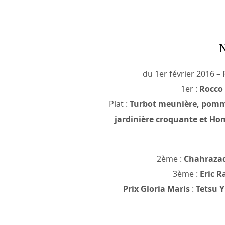
N
du 1er février 2016 – 
1er :
Rocco
Plat :
Turbot meunière, pommes
jardinière croquante et Hom
2ème :
Chahraza
3ème :
Eric R
Prix Gloria Maris
:
Tetsu 