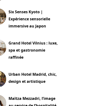
24 juillet 2026
Six Senses Kyoto |
Expérience sensorielle
immersive au Japon
t 2026
Grand Hotel Vilnius : luxe,
spa et gastronomie
raffinée
t 2026
Urban Hotel Madrid, chic,
design et artistique
2 juillet 2026
Maïtza Mezzadri, l’image
au service de l’hospitalité