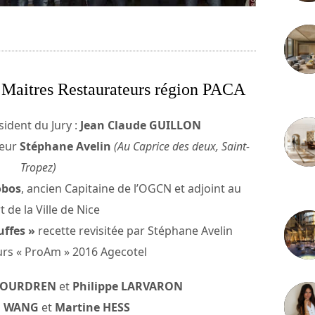
 Maitres Restaurateurs région PACA
3 juille
sident du Jury :
Jean Claude GUILLON
teur
Stéphane Avelin
(Au Caprice des deux, Saint-
Tropez)
obos
, ancien Capitaine de l’OGCN et adjoint au
2 juille
t de la Ville de Nice
uffes »
recette revisitée par Stéphane Avelin
urs « ProAm » 2016 Agecotel
 JOURDREN
et
Philippe LARVARON
n WANG
et
Martine HESS