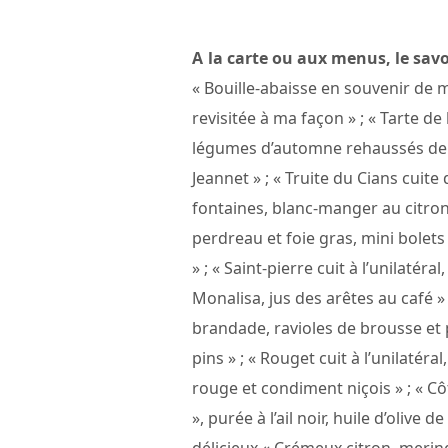
A la carte ou aux menus, le savo
« Bouille-abaisse en souvenir de 
revisitée à ma façon » ; « Tarte 
légumes d’automne rehaussés de ba
Jeannet » ; « Truite du Cians cui
fontaines, blanc-manger au citron 
perdreau et foie gras, mini bolet
» ; « Saint-pierre cuit à l’unilatéra
Monalisa, jus des arêtes au café » 
brandade, ravioles de brousse et 
pins » ; « Rouget cuit à l’unilatér
rouge et condiment niçois » ; « C
», purée à l’ail noir, huile d’olive