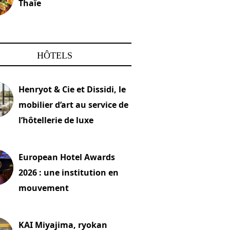
Thaïe
22 mars 2024
HÔTELS
Henryot & Cie et Dissidi, le
mobilier d’art au service de
l’hôtellerie de luxe
2026
European Hotel Awards
2026 : une institution en
mouvement
let 2026
KAI Miyajima, ryokan