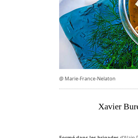
@ Marie-France-Nelaton
Xavier Bure
Formé dans les brigades
d’Alain 