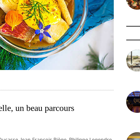
3 août 
lle, un beau parcours
29 juil
Ducasse, Jean-François Piège, Philippe Legendre,