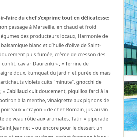
ir-faire du chef s’exprime tout en délicatesse:
mon passage à Marseille, en chaud et froid
de légumes des producteurs locaux, Harmonie de
lsamique blanc et d’huile d’olive de Saint-
te doucement puis fumée, crème de cresson des
confit, caviar Daurenki » ; « Terrine de
s aigre doux, kumquat du jardin et purée de maïs
l, artichauts violets cuits “minute”, gnocchi de
; « Cabillaud cuit doucement, piquillos farci à la
potiron à la menthe, vinaigrette aux pignons de
al, poireaux « crayon » de chez Romain, jus au vin
ôte de veau rôtie aux aromates, Tatin « piperade
 de Saint Jeannet » ou encore pour le dessert un