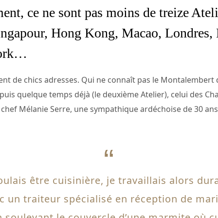
ent, ce ne sont pas moins de treize Ateli
 Singapour, Hong Kong, Macao, Londres,
York…
ent de chics adresses. Qui ne connaît pas le Montalembert 
puis quelque temps déjà (le deuxième Atelier), celui des Cha
a chef Mélanie Serre, une sympathique ardéchoise de 30 ans.
oulais être cuisinière, je travaillais alors d
ec un traiteur spécialisé en réception de mar
 soulevant le couvercle d’une marmite où cu