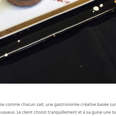
e comme chacun sait, une gastronomie créative basée sur 
uxueux. Le client choisit tranquillement et à sa guise une tab