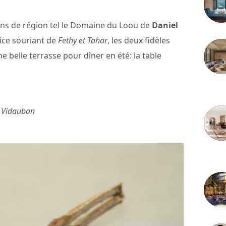
ins de région tel le Domaine du Loou de
Daniel
vice souriant de
Fethy et Tahar
, les deux fidèles
e belle terrasse pour dîner en été: la table
3 juille
 Vidauban
2 juille