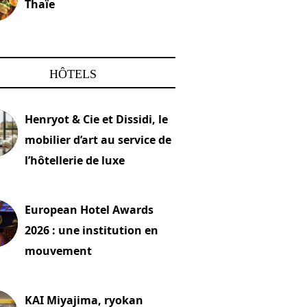
Thaïe
22 mars 2024
HÔTELS
Henryot & Cie et Dissidi, le
mobilier d’art au service de
l’hôtellerie de luxe
2026
European Hotel Awards
2026 : une institution en
mouvement
let 2026
KAI Miyajima, ryokan