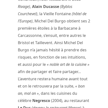
Rivage)
,
Alain Ducasse
(Byblos
Courchevel)
, la Vieille Fontaine
(hôtel de
l’Europe)
, Michel Del Burgo obtient ses 2
premières étoiles à la Barbacane à
Carcassonne, s’ensuit, entre autres le
Bristol et Taillevent. Ainsi Michel Del
Burgo n’a jamais hésité à prendre des
risques, en fonction de ses intuitions,
et aussi pour le
« noble art de la cuisine »
afin de partager et faire partager…
L’aventure restera humaine avant tout
et on le retrouvera par la suite,
« bon
an, mal an »
, dans les cuisines du
célèbre
Negresco
(2004), au restaurant
Le Duc
(devenu le restaurant Manon)
à