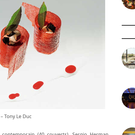
3 août 
 – Tony Le Duc
29 juil
 contemporain (40 couverts), Sergio Herman,