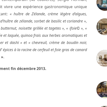
ait vivre une expérience gastronomique unique
stant:
« huître de Zélande, crème légère d’algues,
d’huître de zélande, sorbet de basilic et coriandre »,
 butternut, noisette grillée et tagetes », « ifoie© », «
mée et laquée, quinoa frais aux herbes aromatiques et
r et dashi » et « chevreuil, crème de boudin noir,
3 juille
’ épices à la racine de cerfeuil et foie gras de canard
 »
.
ement fin décembre 2013.
2 juille