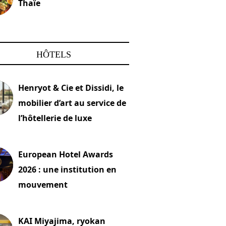
Thaïe
22 mars 2024
HÔTELS
Henryot & Cie et Dissidi, le
mobilier d’art au service de
l’hôtellerie de luxe
2026
European Hotel Awards
2026 : une institution en
mouvement
let 2026
KAI Miyajima, ryokan