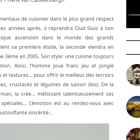
és – Henk van Cauwenbergh
damentaux de cuisinier dans le plus grand respect
ues années après, il reprendra Oud Sluis à son
tique ascension dans le monde des grands
btient sa première étoile, la seconde viendra en
e 3ème en 2005. Son style: une cuisine toujours
tion. Ainsi, l’homme joue franc jeu et jongle
et textures… pour offrir le meilleur des terroirs
ages, crustacés et légumes de saison
(bio)
. De la
erman, la crée… métissant talentueusement ses
 spéciales… L’émotion est au rendez-vous avec
oustouflante sincérité…