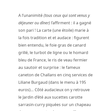
fraises vertes, verveine © La Tour
d’Argent
A l’unanimité
(tous ceux qui sont venus y
déjeuner ou dîner)
l’affirment : il a gagné
son pari ! La carte (une étoile) marie à
la fois tradition et et audace : figurent
bien entendu, le foie gras de canard
grillé, le turbot de ligne ou le homard
bleu de France, le ris de veau fermier
au sautoir et surprise : le fameux
caneton de Challans en cinq services de
Liliane Burgaud (dans le menu à 195
euros)… Côté audacieux on y retrouve
le Jardin d’été aux sucettes carotte
sarrasin-curry piquées sur un chapeau