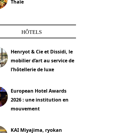
Thaïe
22 mars 2024
HÔTELS
Henryot & Cie et Dissidi, le
mobilier d’art au service de
l’hôtellerie de luxe
2026
European Hotel Awards
2026 : une institution en
mouvement
let 2026
KAI Miyajima, ryokan