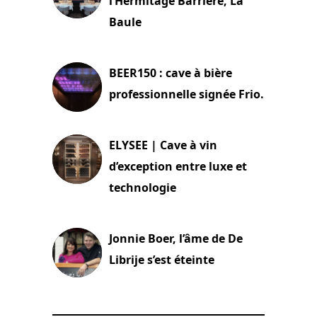
l’Hermitage Barrière, La
Baule
18 juin 2025
BEER150 : cave à bière
professionnelle signée Frio.
15 juin 2025
ELYSEE | Cave à vin
d’exception entre luxe et
technologie
15 juin 2025
Jonnie Boer, l’âme de De
Librije s’est éteinte
24 avril 2025