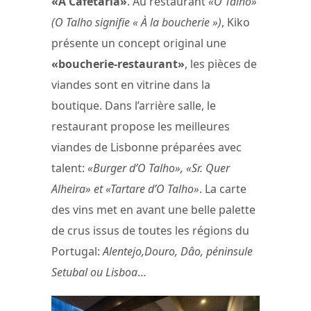
«A Cafetaria»
. Au restaurant
«O Talho»
(O Talho signifie « À la boucherie »)
, Kiko
présente un concept original une
«boucherie-restaurant»
, les pièces de
viandes sont en vitrine dans la
boutique. Dans l’arrière salle, le
restaurant propose les meilleures
viandes de Lisbonne préparées avec
talent:
«Burger d’O Talho», «Sr. Quer
Alheira» et «Tartare d’O Talho»
. La carte
des vins met en avant une belle palette
de crus issus de toutes les régions du
Portugal:
Alentejo,Douro, Dâo, péninsule
Setubal ou Lisboa
…