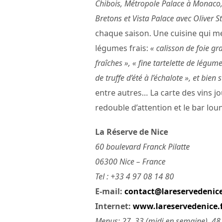
Chibois, Métropole Palace à Monaco, 
Bretons et Vista Palace avec Oliver St
chaque saison. Une cuisine qui me
légumes frais:
« calisson de foie g
fraîches », « fine tartelette de légu
de truffe d’été à l’échalote », et bien
entre autres… La carte des vins jo
redouble d’attention et le bar loung
La Réserve de Nice
60 boulevard Franck Pilatte
06300 Nice – France
Tel : +33 4 97 08 14 80
E-mail:
contact@lareservedenice
Internet:
www.lareservedenice.
Menus: 27, 33 (midi en semaine), 48