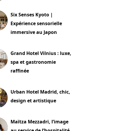
24 juillet 2026
Six Senses Kyoto |
Expérience sensorielle
immersive au Japon
t 2026
Grand Hotel Vilnius : luxe,
spa et gastronomie
raffinée
t 2026
Urban Hotel Madrid, chic,
design et artistique
2 juillet 2026
Maïtza Mezzadri, l’image
au service de l’hospitalité