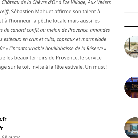
Château de la Chèvre d’Or à Eze Village, Aux Viviers
reiff
, Sébastien Mahuet affirme son talent à
t à l’honneur la pêche locale mais aussi les
ras de canard confit au melon de Provence, amandes
mes estivaux en crus et cuits, copeaux et marmelade
 sûr « l’incontournable bouillabaisse de la Réserve »
ue les beaux terroirs de Provence, le service
e sur le toit invite à la fête estivale. Un must !
3 août 
29 juil
.fr
fr
, 68 euros