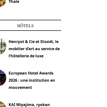
Thaïe
22 mars 2024
HÔTELS
Henryot & Cie et Dissidi, le
mobilier d’art au service de
l’hôtellerie de luxe
2026
European Hotel Awards
2026 : une institution en
mouvement
let 2026
KAI Miyajima, ryokan