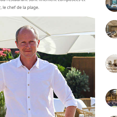
r
, le chef de la plage.
3 juille
2 juille