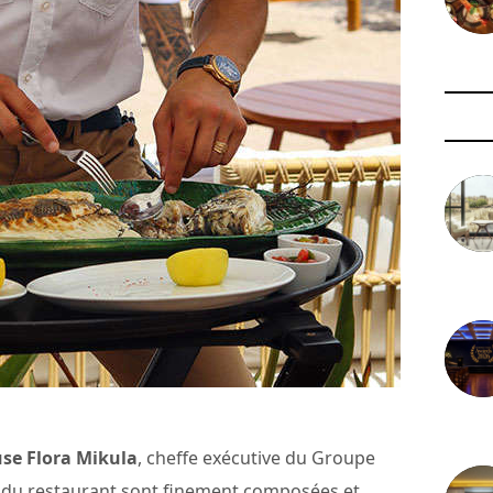
3 août 
29 juil
use Flora Mikula
, cheffe exécutive du Groupe
es du restaurant sont finement composées et