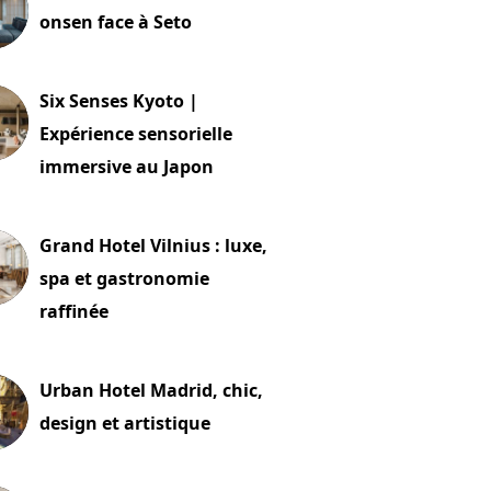
onsen face à Seto
24 juillet 2026
Six Senses Kyoto |
Expérience sensorielle
immersive au Japon
t 2026
Grand Hotel Vilnius : luxe,
spa et gastronomie
raffinée
t 2026
Urban Hotel Madrid, chic,
design et artistique
2 juillet 2026