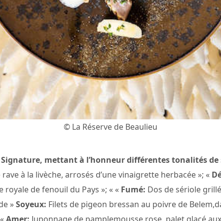
© La Réserve de Beaulieu
 Signature, mettant à l’honneur différentes tonalités de
 rave à la livèche, arrosés d’une vinaigrette herbacée »; «
Dé
ne royale de fenouil du Pays »; « «
Fumé:
Dos de sériole grill
rde »
Soyeux:
Filets de pigeon bressan au poivre de Belem,daï
 «
Amer:
Juponnage de pamplemousse rose, palet glacé aux f