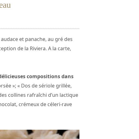
teau
 audace et panache, au gré des
ption de la Riviera. A la carte,
délicieuses compositions dans
ée »; « Dos de sériole grillée,
es collines rafraîchi d’un lactique
hocolat, crémeux de céleri-rave