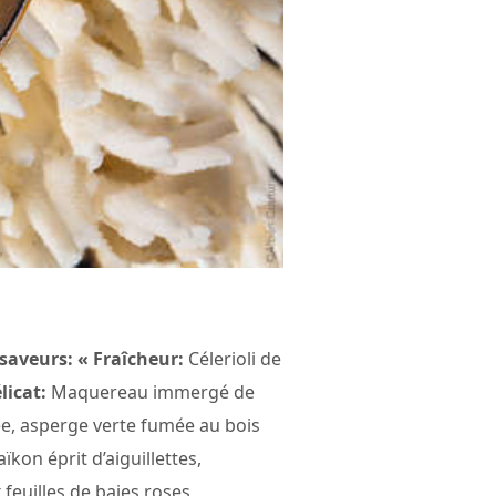
 saveurs: «
Fraîcheur:
Célerioli de
licat:
Maquereau immergé de
ée, asperge verte fumée au bois
kon éprit d’aiguillettes,
euilles de baies roses,