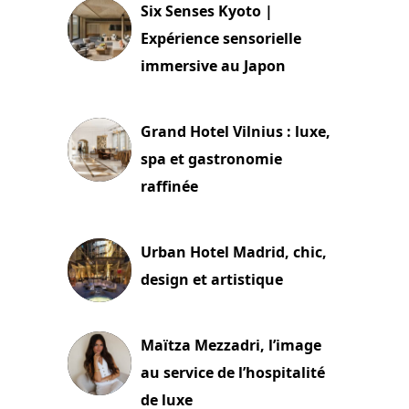
Six Senses Kyoto |
Expérience sensorielle
immersive au Japon
3 juillet 2026
Grand Hotel Vilnius : luxe,
spa et gastronomie
raffinée
2 juillet 2026
Urban Hotel Madrid, chic,
design et artistique
2 juillet 2026
Maïtza Mezzadri, l’image
au service de l’hospitalité
de luxe