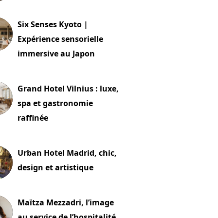
24 juillet 2026
Six Senses Kyoto |
Expérience sensorielle
immersive au Japon
t 2026
Grand Hotel Vilnius : luxe,
spa et gastronomie
raffinée
t 2026
Urban Hotel Madrid, chic,
design et artistique
2 juillet 2026
Maïtza Mezzadri, l’image
au service de l’hospitalité