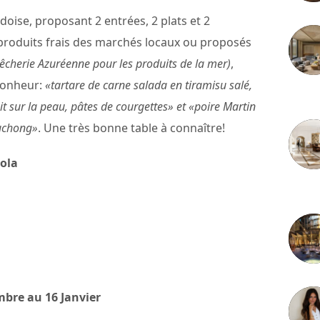
ardoise, proposant 2 entrées, 2 plats et 2
 produits frais des marchés locaux ou proposés
êcherie Azuréenne pour les produits de la mer)
,
bonheur:
«tartare de carne salada en tiramisu salé,
3 juille
uit sur la peau, pâtes de courgettes» et «poire Martin
ouchong»
. Une très bonne table à connaître!
nola
2 juille
bre au 16 Janvier