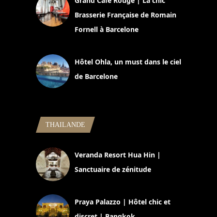
Grand Café Rouge | La chic
Brasserie Française de Romain
Fornell à Barcelone
11 mars 2025
Hôtel Ohla, un must dans le ciel
de Barcelone
5 novembre 2024
THAILANDE
Veranda Resort Hua Hin |
Sanctuaire de zénitude
30 août 2024
Praya Palazzo | Hôtel chic et
discret | Bangkok