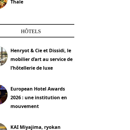
Thaïe
22 mars 2024
HÔTELS
Henryot & Cie et Dissidi, le
mobilier d’art au service de
l’hôtellerie de luxe
2026
European Hotel Awards
2026 : une institution en
mouvement
let 2026
KAI Miyajima, ryokan