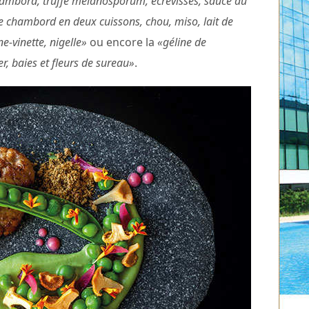
chambord, truffe mélanosporum, écrevisses, sauce au
e chambord en deux cuissons, chou, miso, lait de
ne-vinette, nigelle»
ou encore la
«géline de
r, baies et fleurs de sureau»
.