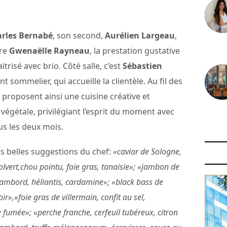
rles Bernabé
, son second,
Aurélien Largeau
,
30 juin
ère
Gwenaëlle Rayneau
, la prestation gustative
trisé avec brio. Côté salle, c’est
Sébastien
nt sommelier, qui accueille la clientèle. Au fil des
 proposent ainsi une cuisine créative et
égétale, privilégiant l’esprit du moment avec
29 juin
us les deux mois.
s belles suggestions du chef:
«caviar de Sologne,
colvert,chou pointu, foie gras, tanaisie»; «jambon de
ambord, héliantis, cardamine»; «black bass de
oir»,«foie gras de villermain, confit au sel,
umée»; «perche franche, cerfeuil tubéreux, citron