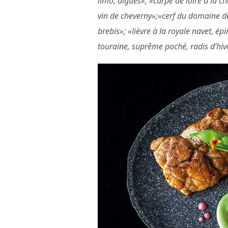
limo, algues»; «carpe de loire à la 
vin de cheverny»;«cerf du domaine d
brebis»; «lièvre à la royale navet, épi
touraine, suprême poché, radis d’hive