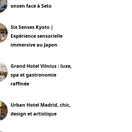
onsen face à Seto
24 juillet 2026
Six Senses Kyoto |
Expérience sensorielle
immersive au Japon
t 2026
Grand Hotel Vilnius : luxe,
spa et gastronomie
raffinée
t 2026
Urban Hotel Madrid, chic,
design et artistique
2 juillet 2026