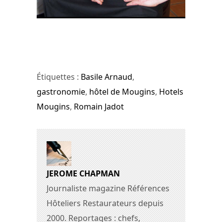
Romain Jadot et Basile Arnaud ©
Jérôme Chapman
Étiquettes :
Basile Arnaud
,
gastronomie
,
hôtel de Mougins
,
Hotels
Mougins
,
Romain Jadot
JEROME CHAPMAN
Journaliste magazine Références
Hôteliers Restaurateurs depuis
2000. Reportages : chefs,