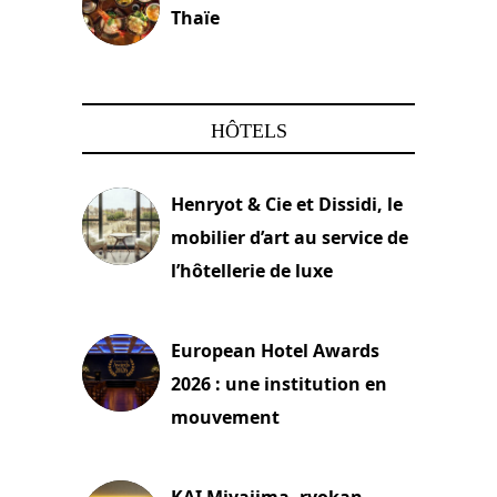
Thaïe
22 mars 2024
HÔTELS
Henryot & Cie et Dissidi, le
mobilier d’art au service de
l’hôtellerie de luxe
3 août 2026
European Hotel Awards
2026 : une institution en
mouvement
29 juillet 2026
KAI Miyajima, ryokan