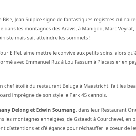
Bise, Jean Sulpice signe de fantastiques registres culinaire
que dans les montagnes des Aravis, à Manigod, Marc Veyrat, l
lpiniste mais sait atteindre les sommets !
our Eiffel, aime mettre le convive aux petits soins, alors qu’
f formé avec Emmanuel Ruz à Lou Fassum à Placassier en pays 
 chef étoilé du restaurant Beluga à Maastricht, fait les be
Poard imprègne de son style le Park 45 cannois.
hany Delong et Edwin Soumang,
dans leur Restaurant One,
ans les montagnes enneigées, de Gstaadt à Courchevel, en 
nt d’attentions et d’élégance pour réchauffer le coeur de leu