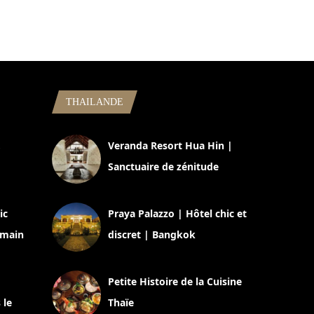
THAILANDE
,
Veranda Resort Hua Hin |
Sanctuaire de zénitude
30 août 2024
ic
Praya Palazzo | Hôtel chic et
omain
discret | Bangkok
13 avril 2024
Petite Histoire de la Cuisine
 le
Thaïe