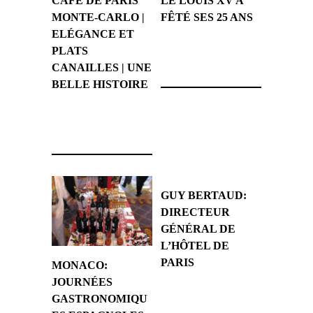
CAFÉ DE PARIS
LE LOUIS XV A
MONTE-CARLO |
FÊTÉ SES 25 ANS
ELÉGANCE ET
PLATS
23 décembre 2012
CANAILLES | UNE
BELLE HISTOIRE
15 août 2020
GUY BERTAUD:
DIRECTEUR
GÉNÉRAL DE
L’HÔTEL DE
PARIS
MONACO:
JOURNÉES
21 mai 2011
GASTRONOMIQU