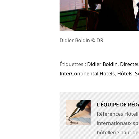
Didier Boidin © DR
Étiquettes :
Didier Boidin
,
Directe
InterContinental Hotels
,
Hôtels
,
S
L'ÉQUIPE DE RÉ
Références Hôteli
internationaux spé
hôtellerie haut d