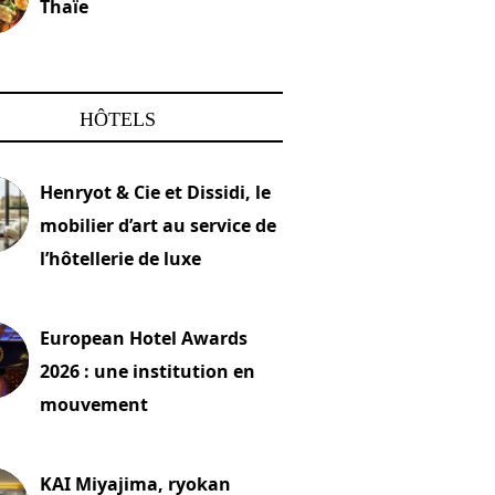
Thaïe
22 mars 2024
HÔTELS
Henryot & Cie et Dissidi, le
mobilier d’art au service de
l’hôtellerie de luxe
2026
European Hotel Awards
2026 : une institution en
mouvement
let 2026
KAI Miyajima, ryokan