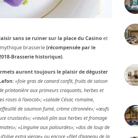
plaisir sans se ruiner sur la place du Casino
et
e mythique brasserie
(récompensée par le
3 juille
018-Brasserie historique)
.
ourmets auront toujours le plaisir de déguster
Lafon
:
«foie gras de canard confit, fruits de saison
ade printanière aux primeurs craquants, herbes et
2 juille
es roses à l’avocat»; «salade César, romaine,
«effeuillé de saumon fumé, crème citronnée»; «œufs
uce crustacés»; «ravioli plin aux herbes et fromage
 tomates»; «Linguine aux palourdes»; «dos de loup de
d’olive extra vierge» ou encore «filet d’agneau de la