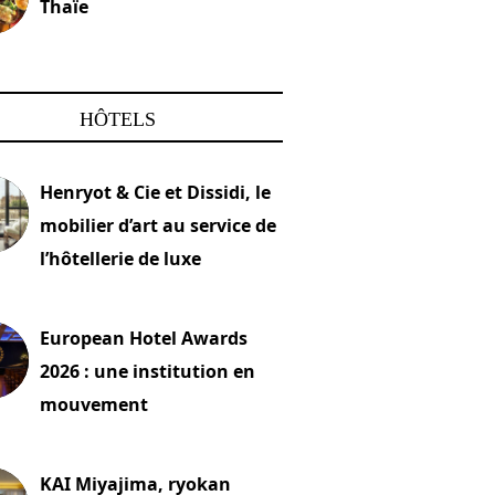
Thaïe
22 mars 2024
HÔTELS
Henryot & Cie et Dissidi, le
mobilier d’art au service de
l’hôtellerie de luxe
2026
European Hotel Awards
2026 : une institution en
mouvement
let 2026
KAI Miyajima, ryokan