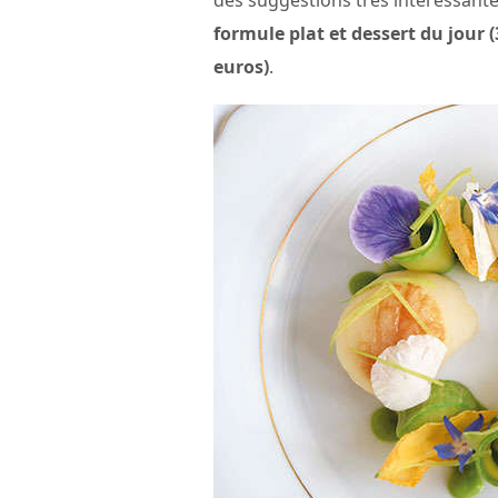
des suggestions très intéressante
formule plat et dessert du jour (
euros)
.