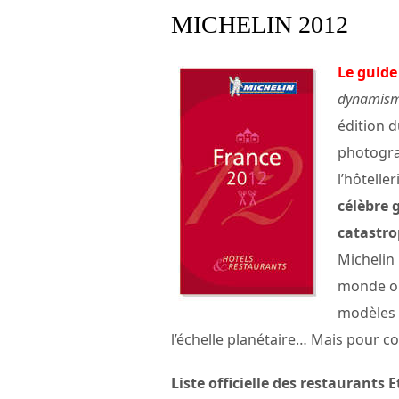
MICHELIN 2012
Le guide
dynamisme
édition 
photograp
l’hôtelle
célèbre 
catastr
Michelin
monde où
modèles 
l’échelle planétaire… Mais pour 
Liste officielle des restaurants