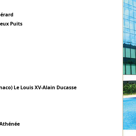
uérard
eux Puits
naco) Le Louis XV-Alain Ducasse
 Athénée