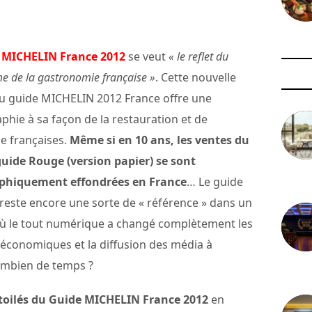
 MICHELIN France 2012
se veut
« le reflet du
 de la gastronomie française »
. Cette nouvelle
du guide MICHELIN 2012 France offre une
hie à sa façon de la restauration et de
rie françaises.
Même si en 10 ans, les ventes du
guide Rouge (version papier) se sont
ophiquement effondrées en France
… Le guide
3 août 
 reste encore une sorte de « référence » dans un
 le tout numérique a changé complètement les
économiques et la diffusion des média à
combien de temps ?
29 juil
 Etoilés du Guide MICHELIN France 2012
en