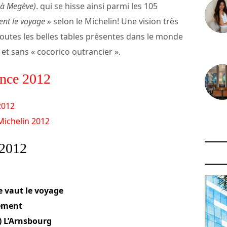
 à Megève)
. qui se hisse ainsi parmi les 105
ent le voyage »
selon le Michelin! Une vision très
toutes les belles tables présentes dans le monde
30 juin
 et sans « cocorico outrancier ».
nce 2012
2012
29 juin
 Michelin 2012
 2012
e vaut le voyage
sement
) L’Arnsbourg