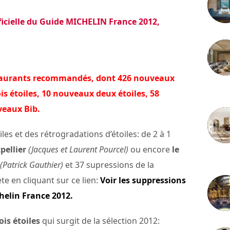
ficielle du Guide MICHELIN France 2012,
restaurants recommandés, dont 426 nouveaux
3 juille
s étoiles, 10 nouveaux deux étoiles, 58
veaux Bib.
les et des rétrogradations d’étoiles: de 2 à 1
pellier
(Jacques et Laurent Pourcel)
ou encore
le
2 juille
(Patrick Gauthier)
et 37 supressions de la
ète en cliquant sur ce lien:
Voir les suppressions
helin France 2012.
is étoiles
qui surgit de la sélection 2012: