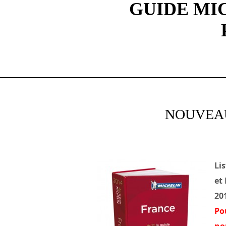
GUIDE MIC
NOUVEAU
Li
et
20
Pou
no