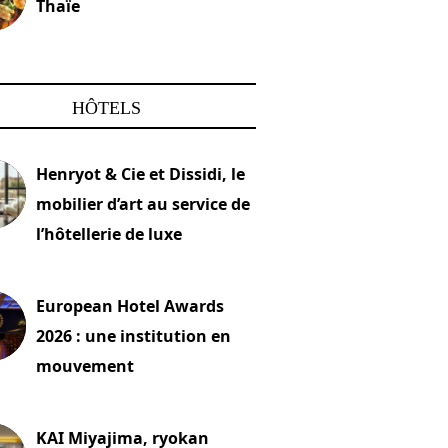
Thaïe
22 mars 2024
HÔTELS
Henryot & Cie et Dissidi, le
mobilier d’art au service de
l’hôtellerie de luxe
2026
European Hotel Awards
2026 : une institution en
mouvement
let 2026
KAI Miyajima, ryokan