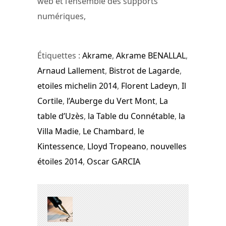
web et l’ensemble des supports
numériques,
Étiquettes :
Akrame
,
Akrame BENALLAL
,
Arnaud Lallement
,
Bistrot de Lagarde
,
etoiles michelin 2014
,
Florent Ladeyn
,
Il
Cortile
,
l’Auberge du Vert Mont
,
La
table d’Uzès
,
la Table du Connétable
,
la
Villa Madie
,
Le Chambard
,
le
Kintessence
,
Lloyd Tropeano
,
nouvelles
étoiles 2014
,
Oscar GARCIA