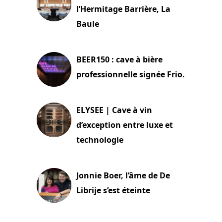
l’Hermitage Barrière, La
Baule
18 juin 2025
BEER150 : cave à bière
professionnelle signée Frio.
15 juin 2025
ELYSEE | Cave à vin
d’exception entre luxe et
technologie
15 juin 2025
Jonnie Boer, l’âme de De
Librije s’est éteinte
24 avril 2025