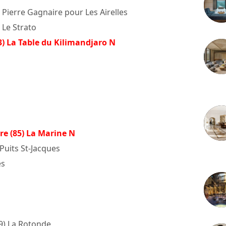
 Pierre Gagnaire pour Les Airelles
 Le Strato
3) La Table du Kilimandjaro N
3 juille
re (85) La Marine N
 Puits St-Jacques
2 juille
es
69) La Rotonde