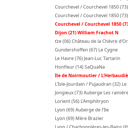
Courchevel / Courchevel 1850 (73)
Courchevel / Courchevel 1850 (73)
Courchevel / Courchevel 1850 (7
Dijon (21) William Frachot N
ťze (06) Château de la Chèvre d’Or
Gundershoffen (67) Le Cygne
Le Havre (76) Jean-Luc Tartarin
Honfleur (14) SaQuaNa
Ile de Noirmoutier / L’Herbaudiè
L’Isle-Jourdain / Pujaudran (32) Le
Jongieux (73) Auberge Les rainièr
Lorient (56) L’Amphitryon
Lyon (69) Auberge de l’Ile
Lyon (69) Mère Brazier
Lyon / Charbonnières-les-Bains (