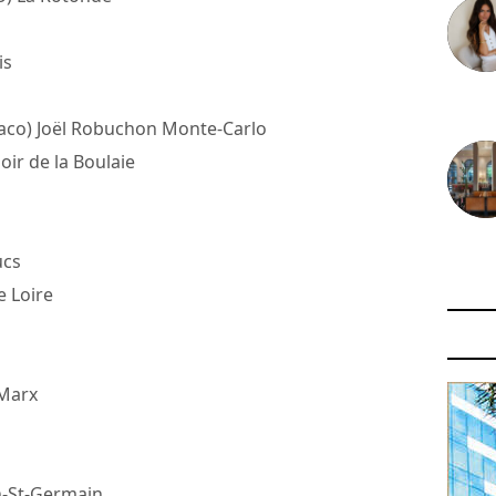
is
30 juin
aco) Joël Robuchon Monte-Carlo
ir de la Boulaie
29 juin
ucs
 Loire
 Marx
on-St-Germain