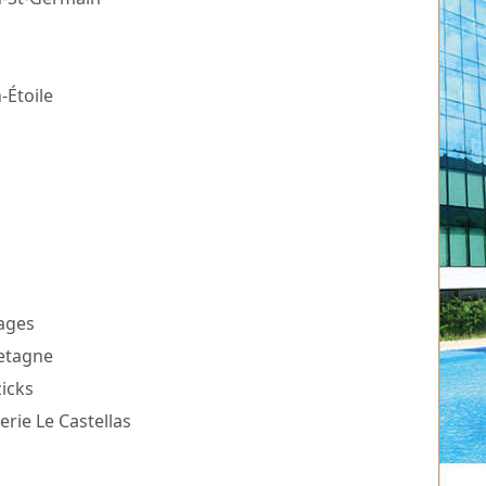
-Étoile
Bages
retagne
icks
erie Le Castellas