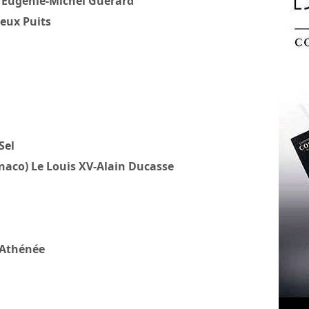
 d’Eugénie-Michel Guérard
eux Puits
Sel
naco) Le Louis XV-Alain Ducasse
 Athénée