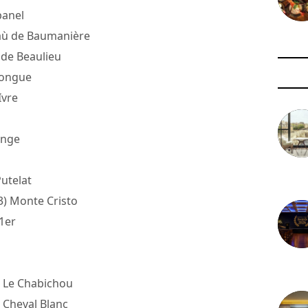
banel
taù de Baumanière
 de Beaulieu
longue
Ivre
ange
3 août 
utelat
83) Monte Cristo
1er
29 juil
) Le Chabichou
 Cheval Blanc