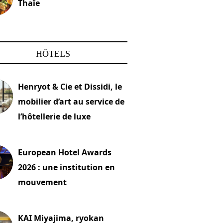
Thaïe
22 mars 2024
HÔTELS
Henryot & Cie et Dissidi, le
mobilier d’art au service de
l’hôtellerie de luxe
2026
European Hotel Awards
2026 : une institution en
mouvement
let 2026
KAI Miyajima, ryokan