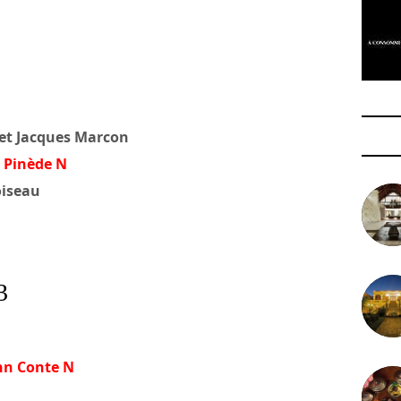
 et Jacques Marcon
a Pinède N
oiseau
3
ann Conte N