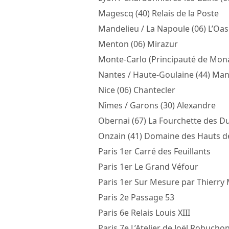
Magescq (40) Relais de la Poste
Mandelieu / La Napoule (06) L’Oas
Menton (06) Mirazur
Monte-Carlo (Principauté de Mon
Nantes / Haute-Goulaine (44) Mano
Nice (06) Chantecler
Nîmes / Garons (30) Alexandre
Obernai (67) La Fourchette des D
Onzain (41) Domaine des Hauts de
Paris 1er Carré des Feuillants
Paris 1er Le Grand Véfour
Paris 1er Sur Mesure par Thierry
Paris 2e Passage 53
Paris 6e Relais Louis XIII
Paris 7e L’Atelier de Joël Robuch