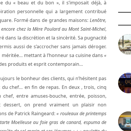
e du « beau et du bon », il s’imposait déjà, à
piration personnelle qui a largement contribué
uare. Formé dans de grandes maisons:
Lenôtre,
u encore chez la Mère Poulard au Mont Saint-Michel
,
 dans la discrétion et la sincèrité. Sa pugnacité
permis aussi de s’accrocher sans jamais déroger.
n méritée… mettant à l’honneur sa cuisine dans
«
 des produits et esprit contemporain…
3 août 
oujours le bonheur des clients, qui n’hésitent pas
t du chef… en fin de repas. En deux , trois, cinq
u chef, entre amuses-bouche, entrée, poisson,
29 juil
t dessert, on prend vraiment un plaisir non
ons de Patrick Raingeard:
« rouleaux de printemps
tarte Moelleuse au foie gras de canard, espuma de