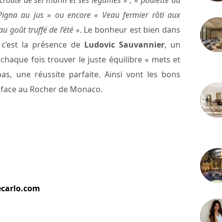
 croûte de sel marin et ses légumes » ; « poulette du
Pigna au jus » ou encore « Veau fermier rôti aux
u goût truffé de l’été »
. Le bonheur est bien dans
, c’est la présence de
Ludovic Sauvannier
, un
 chaque fois trouver le juste équilibre « mets et
3 juille
as, une réussite parfaite. Ainsi vont les bons
e, face au Rocher de Monaco.
2 juille
carlo.com