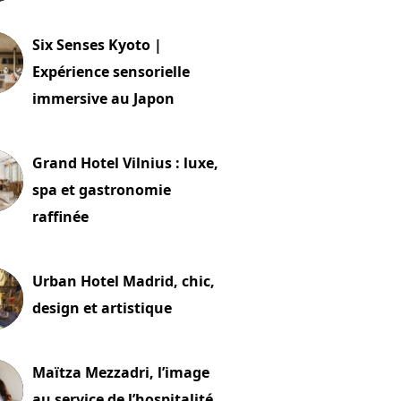
24 juillet 2026
Six Senses Kyoto |
Expérience sensorielle
immersive au Japon
t 2026
Grand Hotel Vilnius : luxe,
spa et gastronomie
raffinée
t 2026
Urban Hotel Madrid, chic,
design et artistique
2 juillet 2026
Maïtza Mezzadri, l’image
au service de l’hospitalité