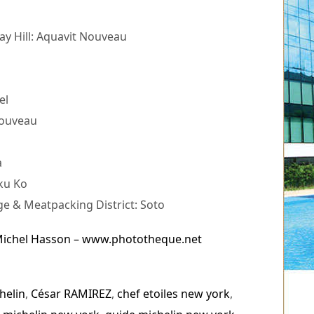
y Hill: Aquavit Nouveau
el
Nouveau
a
ku Ko
e & Meatpacking District: Soto
ichel Hasson – www.phototheque.net
helin
,
César RAMIREZ
,
chef etoiles new york
,