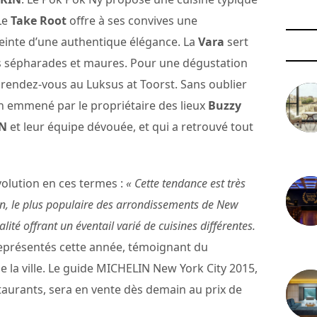
Le
Take Root
offre à ses convives une
einte d’une authentique élégance. La
Vara
sert
es sépharades et maures. Pour une dégustation
, rendez-vous au Luksus at Toorst. Sans oublier
ion emmené par le propriétaire des lieux
Buzzy
AN
et leur équipe dévouée, et qui a retrouvé tout
3 août 
lution en ces termes :
« Cette tendance est très
yn, le plus populaire des arrondissements de New
ité offrant un éventail varié de cuisines différentes.
représentés cette année, témoignant du
29 juil
 la ville. Le guide MICHELIN New York City 2015,
taurants, sera en vente dès demain au prix de