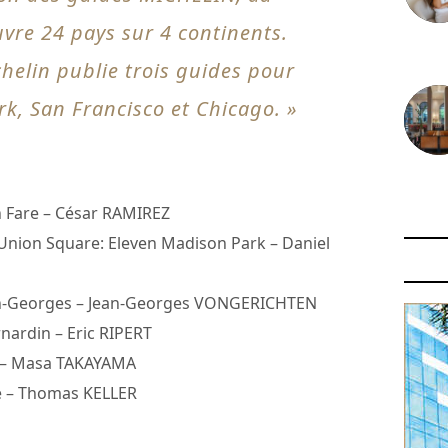
vre 24 pays sur 4 continents.
30 juin
chelin publie trois guides pour
ork, San Francisco et Chicago. »
29 juin
n Fare – César RAMIREZ
Union Square: Eleven Madison Park – Daniel
an-Georges – Jean-Georges VONGERICHTEN
ardin – Eric RIPERT
 – Masa TAKAYAMA
e – Thomas KELLER