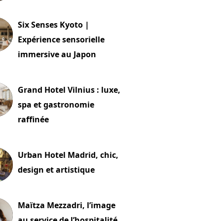
24 juillet 2026
Six Senses Kyoto |
Expérience sensorielle
immersive au Japon
t 2026
Grand Hotel Vilnius : luxe,
spa et gastronomie
raffinée
t 2026
Urban Hotel Madrid, chic,
design et artistique
2 juillet 2026
Maïtza Mezzadri, l’image
au service de l’hospitalité