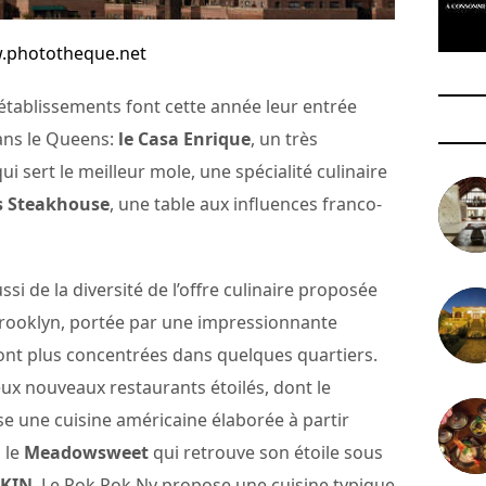
.phototheque.net
 établissements font cette année leur entrée
dans le Queens:
le Casa Enrique
, un très
i sert le meilleur mole, une spécialité culinaire
s Steakhouse
, une table aux influences franco-
si de la diversité de l’offre culinaire proposée
rooklyn, portée par une impressionnante
 sont plus concentrées dans quelques quartiers.
x nouveaux restaurants étoilés, dont le
 une cuisine américaine élaborée à partir
 le
Meadowsweet
qui retrouve son étoile sous
BKIN
. Le Pok Pok Ny propose une cuisine typique