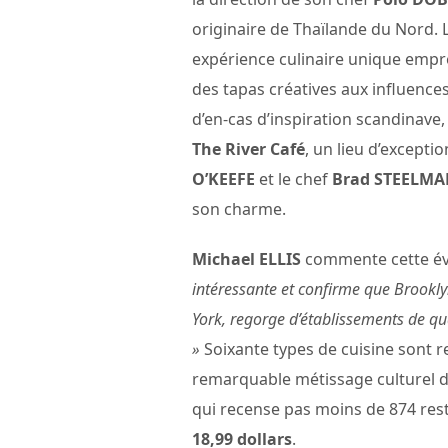
originaire de Thaïlande du Nord. 
expérience culinaire unique empr
des tapas créatives aux influenc
d’en-cas d’inspiration scandinave
The River Café
, un lieu d’except
O’KEEFE
et le chef
Brad STEELM
son charme.
Michael ELLIS
commente cette évo
intéressante et confirme que Brookl
York, regorge d’établissements de qual
»
Soixante types de cuisine sont 
remarquable métissage culturel de
qui recense pas moins de 874 res
18,99 dollars
.