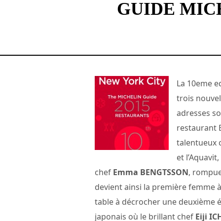
GUIDE MICH
La 10eme e
trois nouvel
adresses so
restaurant 
talentueux 
et l’Aquavit
chef
Emma BENGTSSON
, rompue
devient ainsi la première femme à
table à décrocher une deuxième ét
japonais où le brillant chef
Eiji I