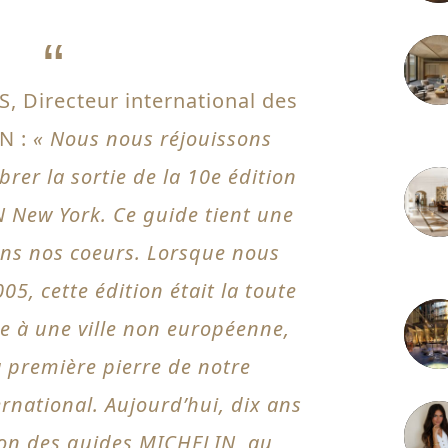
S, Directeur international des
N :
« Nous nous réjouissons
3 juille
brer la sortie de la 10e édition
 New York. Ce guide tient une
ans nos coeurs. Lorsque nous
2 juille
05, cette édition était la toute
e à une ville non européenne,
a première pierre de notre
national. Aujourd’hui, dix ans
tion des guides MICHELIN, au