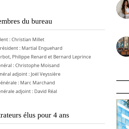
mbres du bureau
30 juin
ent : Christian Millet
résident : Martial Enguehard
urbot, Philippe Renard et Bernard Leprince
énéral : Christophe Moisand
29 juin
éral adjoint : Joël Veyssière
générale : Marc Marchand
nérale adjoint : David Réal
rateurs élus pour 4 ans