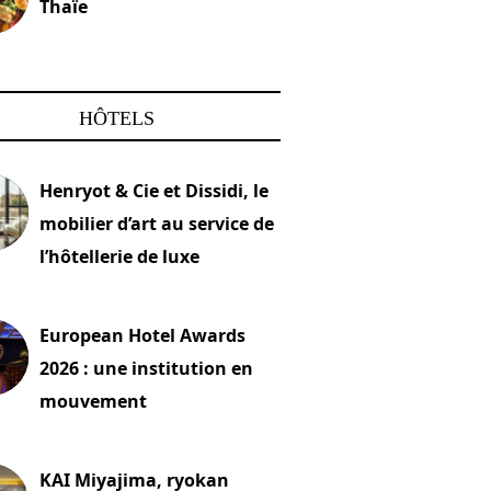
Thaïe
22 mars 2024
HÔTELS
Henryot & Cie et Dissidi, le
mobilier d’art au service de
l’hôtellerie de luxe
2026
European Hotel Awards
2026 : une institution en
mouvement
let 2026
KAI Miyajima, ryokan