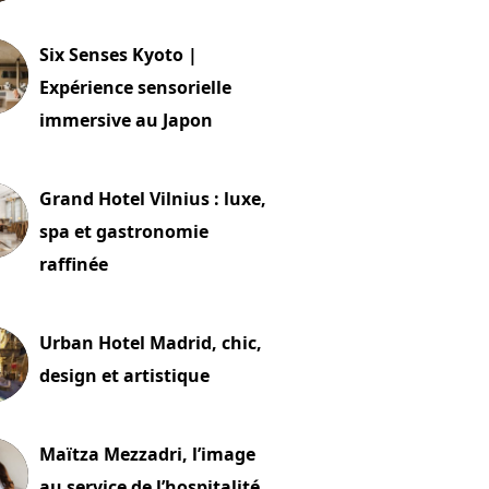
24 juillet 2026
Six Senses Kyoto |
Expérience sensorielle
immersive au Japon
t 2026
Grand Hotel Vilnius : luxe,
spa et gastronomie
raffinée
t 2026
Urban Hotel Madrid, chic,
design et artistique
2 juillet 2026
Maïtza Mezzadri, l’image
au service de l’hospitalité