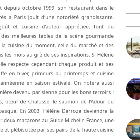
Et depuis octobre 1999, son restaurant dans le
ès à Paris jouit d’une notoriété grandissante.
ût et cuisine d’auteur appréciée, font du
e des meilleures tables de la scène gourmande
 la cuisine du moment, celle du marché et des
us les mois au grè de ses inspirations. Si Hélène
elle respecte cependant chaque produit et ses
3 août 
uffe en hiver, primeurs au printemps et cuisine
rrannéenne en saison estivale. On notera aussi
inière devenu parisienne pour les bons terroirs :
des, bœuf de Chalosse, le saumon de l’Adour ou
29 juil
basque. En 2003, Hélène Darroze deviendra la
oir deux macarons au Guide Michelin France, une
et plébiscitée par ses pairs de la haute cuisine