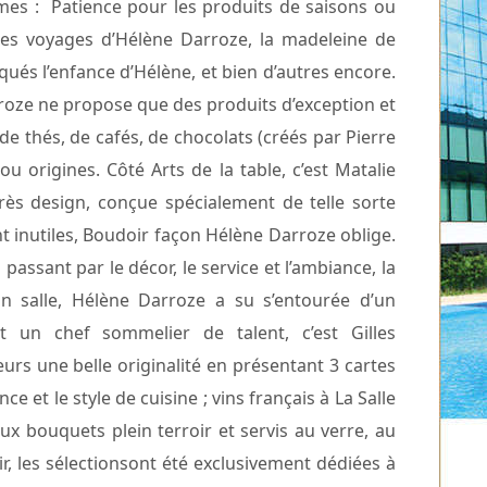
èmes : Patience pour les produits de saisons ou
 des voyages d’Hélène Darroze, la madeleine de
qués l’enfance d’Hélène, et bien d’autres encore.
roze ne propose que des produits d’exception et
de thés, de cafés, de chocolats (créés par Pierre
u origines. Côté Arts de la table, c’est Matalie
très design, conçue spécialement de telle sorte
nt inutiles, Boudoir façon Hélène Darroze oblige.
en passant par le décor, le service et l’ambiance, la
En salle, Hélène Darroze a su s’entourée d’un
 un chef sommelier de talent, c’est Gilles
eurs une belle originalité en présentant 3 cartes
ce et le style de cuisine ; vins français à La Salle
x bouquets plein terroir et servis au verre, au
r, les sélectionsont été exclusivement dédiées à