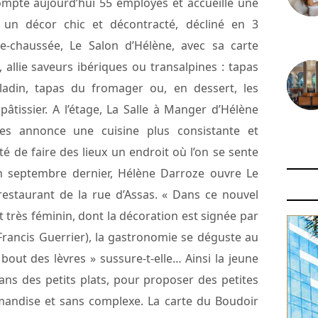
mpte aujourd’hui 55 employés et accueille une
s un décor chic et décontracté, décliné en 3
30 juin
de-chaussée, Le Salon d’Hélène, avec sa carte
allie saveurs ibériques ou transalpines : tapas
ladin, tapas du fromager ou, en dessert, les
pâtissier. A l’étage, La Salle à Manger d’Hélène
tes annonce une cuisine plus consistante et
29 juin
té de faire des lieux un endroit où l’on se sente
n septembre dernier, Hélène Darroze ouvre Le
 restaurant de la rue d’Assas. « Dans ce nouvel
 très féminin, dont la décoration est signée par
Francis Guerrier), la gastronomie se déguste au
out des lèvres » sussure-t-elle… Ainsi la jeune
ans des petits plats, pour proposer des petites
andise et sans complexe. La carte du Boudoir