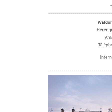
Waldor
Herengr
Ams
Télépho
Intern