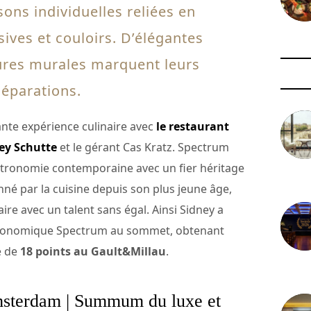
ons individuelles reliées en
sives et couloirs. D’élégantes
tures murales marquent leurs
séparations.
nante expérience culinaire avec
le restaurant
ney Schutte
et le gérant Cas Kratz. Spectrum
tronomie contemporaine avec un fier héritage
3 août 
onné par la cuisine depuis son plus jeune âge,
ire avec un talent sans égal. Ainsi Sidney a
astronomique Spectrum au sommet, obtenant
e de
18 points au Gault&Millau
.
29 juil
msterdam | Summum du luxe et