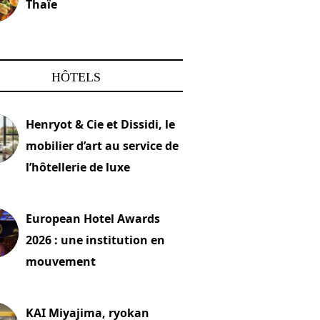
Thaïe
22 mars 2024
HÔTELS
Henryot & Cie et Dissidi, le
mobilier d’art au service de
l’hôtellerie de luxe
2026
European Hotel Awards
2026 : une institution en
mouvement
let 2026
KAI Miyajima, ryokan