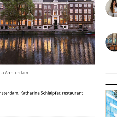
30 juin
29 juin
oria Amsterdam
amsterdam
,
Katharina Schlaipfer
,
restaurant