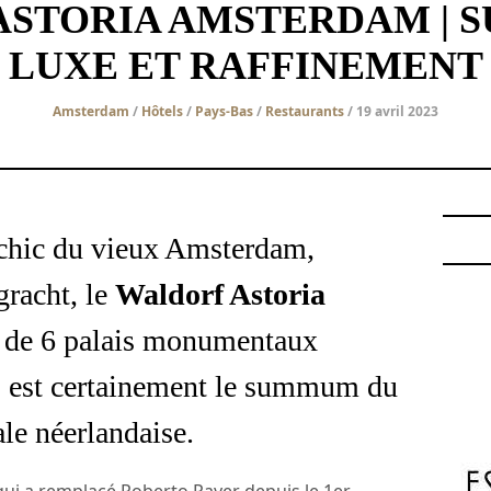
ASTORIA AMSTERDAM | 
LUXE ET RAFFINEMENT
Amsterdam
/
Hôtels
/
Pays-Bas
/
Restaurants
/ 19 avril 2023
 chic du vieux Amsterdam,
gracht, le
Waldorf Astoria
 de 6 palais monumentaux
e, est certainement le summum du
ale néerlandaise.