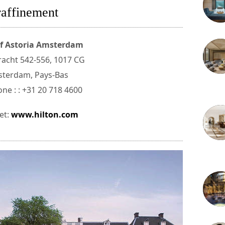
raffinement
f Astoria Amsterdam
acht 542-556, 1017 CG
terdam, Pays-Bas
ne : : +31 20 718 4600
3 juille
et:
www.hilton.com
2 juille