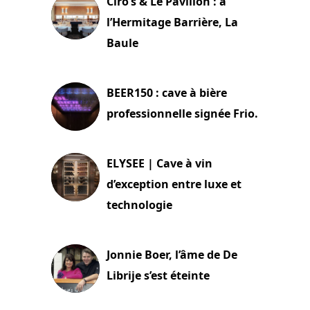
Ciro’s & Le Pavillon : à
l’Hermitage Barrière, La
Baule
18 juin 2025
BEER150 : cave à bière
professionnelle signée Frio.
15 juin 2025
ELYSEE | Cave à vin
d’exception entre luxe et
technologie
15 juin 2025
Jonnie Boer, l’âme de De
Librije s’est éteinte
24 avril 2025