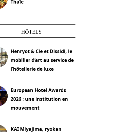
Thaïe
22 mars 2024
HÔTELS
Henryot & Cie et Dissidi, le
mobilier d’art au service de
l’hôtellerie de luxe
2026
European Hotel Awards
2026 : une institution en
mouvement
let 2026
KAI Miyajima, ryokan