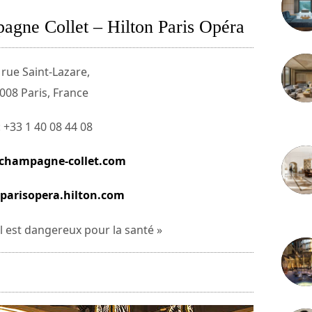
agne Collet – Hilton Paris Opéra
 rue Saint-Lazare,
008 Paris, France
3 juille
: +33 1 40 08 44 08
champagne-collet.com
parisopera.hilton.com
2 juille
ol est dangereux pour la santé »