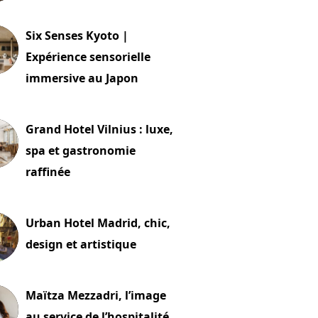
24 juillet 2026
Six Senses Kyoto |
Expérience sensorielle
immersive au Japon
t 2026
Grand Hotel Vilnius : luxe,
spa et gastronomie
raffinée
t 2026
Urban Hotel Madrid, chic,
design et artistique
2 juillet 2026
Maïtza Mezzadri, l’image
au service de l’hospitalité