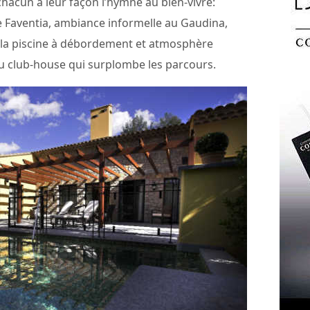
chacun à leur façon l’hymne au bien-vivre:
 Faventia, ambiance informelle au Gaudina,
r la piscine à débordement et atmosphère
du club-house qui surplombe les parcours.