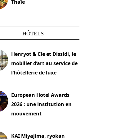
Thaïe
22 mars 2024
HÔTELS
Henryot & Cie et Dissidi, le
mobilier d’art au service de
l’hôtellerie de luxe
2026
European Hotel Awards
2026 : une institution en
mouvement
let 2026
KAI Miyajima, ryokan