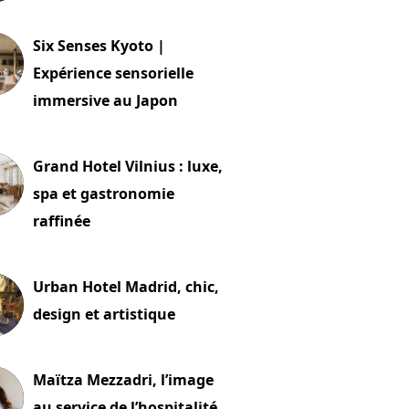
24 juillet 2026
Six Senses Kyoto |
Expérience sensorielle
immersive au Japon
t 2026
Grand Hotel Vilnius : luxe,
spa et gastronomie
raffinée
t 2026
Urban Hotel Madrid, chic,
design et artistique
2 juillet 2026
Maïtza Mezzadri, l’image
au service de l’hospitalité