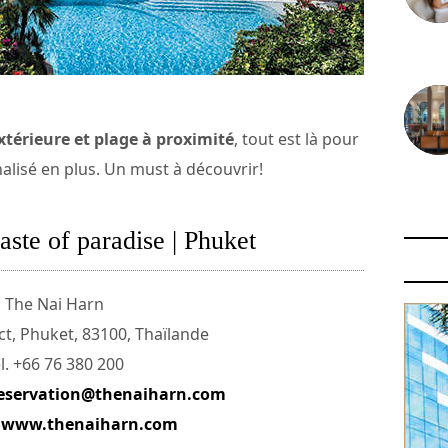
30 juin
xtérieure et plage à proximité
, tout est là pour
alisé en plus. Un must à découvrir!
29 juin
aste of paradise | Phuket
The Nai Harn
t, Phuket, 83100, Thaïlande
l. +66 76 380 200
eservation@thenaiharn.com
:
www.thenaiharn.com