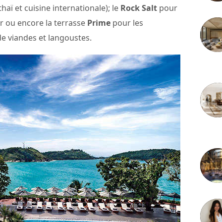
thaï et cuisine internationale); le
Rock Salt
pour
r ou encore la terrasse
Prime
pour les
e viandes et langoustes.
3 juille
2 juille