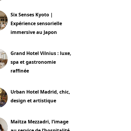
24 juillet 2026
Six Senses Kyoto |
Expérience sensorielle
immersive au Japon
t 2026
Grand Hotel Vilnius : luxe,
spa et gastronomie
raffinée
t 2026
Urban Hotel Madrid, chic,
design et artistique
2 juillet 2026
Maïtza Mezzadri, l’image
au service de l’hospitalité