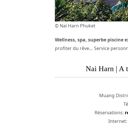
© Nai Harn Phuket
Wellness, spa, superbe piscine e
profiter du rêve… Service personn
Nai Harn | A t
Muang Distric
Té
Réservations:
r
Internet