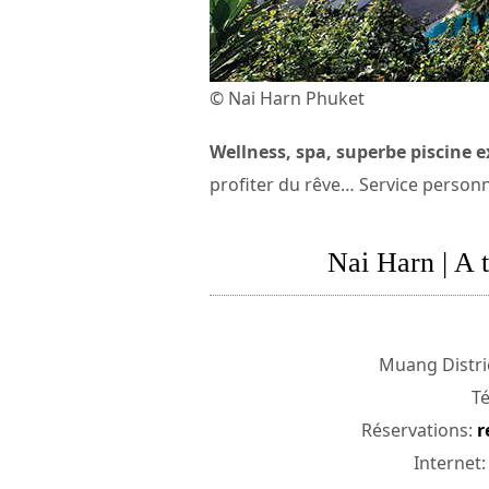
© Nai Harn Phuket
Wellness, spa, superbe piscine e
profiter du rêve… Service personn
Nai Harn | A t
Muang Distric
Té
Réservations:
r
Internet