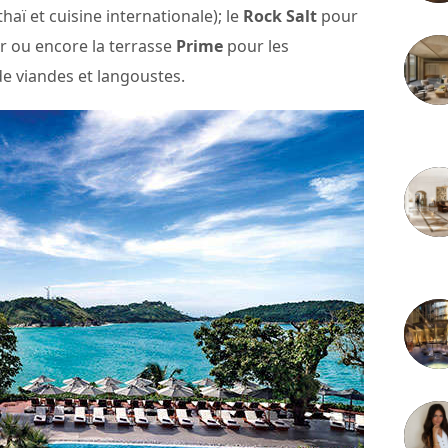
thaï et cuisine internationale); le
Rock Salt
pour
r ou encore la terrasse
Prime
pour les
e viandes et langoustes.
3 juille
2 juille