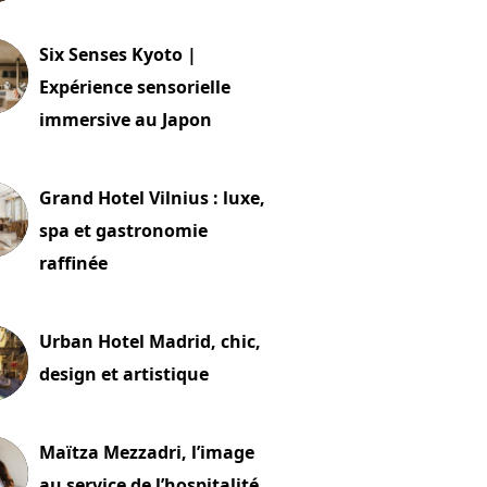
24 juillet 2026
Six Senses Kyoto |
Expérience sensorielle
immersive au Japon
t 2026
Grand Hotel Vilnius : luxe,
spa et gastronomie
raffinée
t 2026
Urban Hotel Madrid, chic,
design et artistique
2 juillet 2026
Maïtza Mezzadri, l’image
au service de l’hospitalité