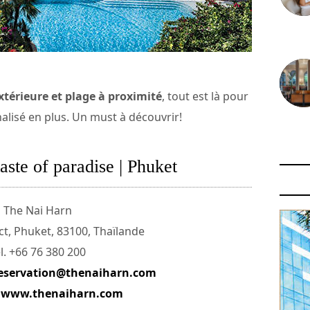
30 juin
xtérieure et plage à proximité
, tout est là pour
alisé en plus. Un must à découvrir!
29 juin
aste of paradise | Phuket
The Nai Harn
t, Phuket, 83100, Thaïlande
l. +66 76 380 200
eservation@thenaiharn.com
:
www.thenaiharn.com