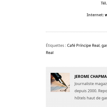
Tél
Internet:
Étiquettes :
Café Príncipe Real
,
ga
Real
JEROME CHAPM
Journaliste magaz
depuis 2000. Repo
hôtels haut de g