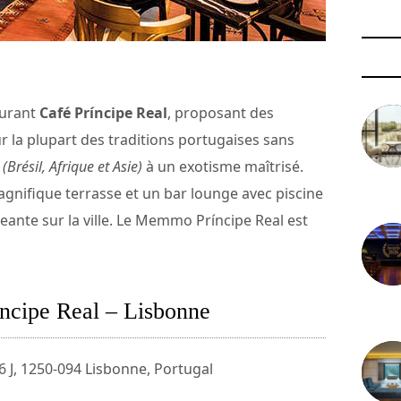
aurant
Café Príncipe Real
, proposant des
ur la plupart des traditions portugaises sans
l
(Brésil, Afrique et Asie)
à un exotisme maîtrisé.
agnifique terrasse et un bar lounge avec piscine
3 août 
eante sur la ville. Le Memmo Príncipe Real est
cipe Real – Lisbonne
29 juil
6 J, 1250-094 Lisbonne, Portugal