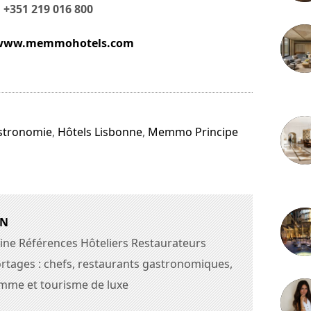
. +351 219 016 800
www.memmohotels.com
3 juille
stronomie
,
Hôtels Lisbonne
,
Memmo Principe
2 juille
AN
ine Références Hôteliers Restaurateurs
rtages : chefs, restaurants gastronomiques,
amme et tourisme de luxe