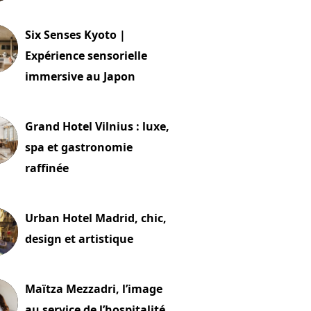
24 juillet 2026
Six Senses Kyoto |
Expérience sensorielle
immersive au Japon
t 2026
Grand Hotel Vilnius : luxe,
spa et gastronomie
raffinée
t 2026
Urban Hotel Madrid, chic,
design et artistique
2 juillet 2026
Maïtza Mezzadri, l’image
au service de l’hospitalité