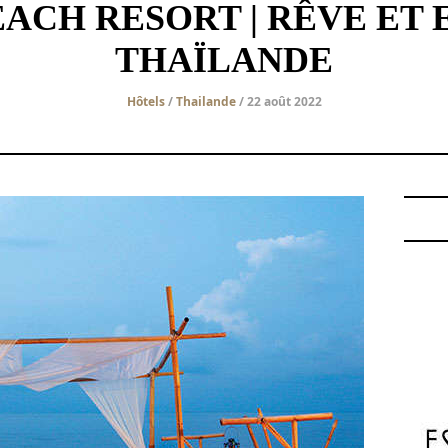
ACH RESORT | RÊVE ET 
THAÏLANDE
Hôtels
/
Thailande
/ 22 août 2022