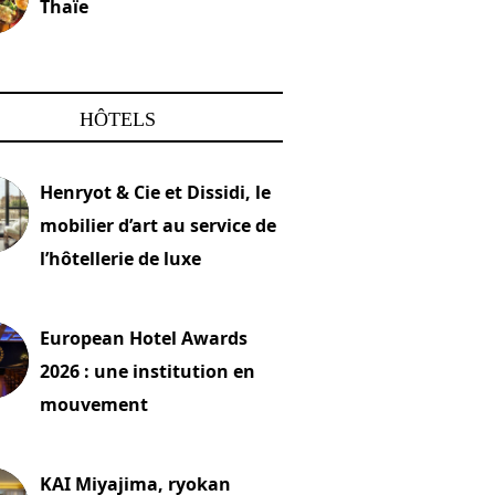
Thaïe
22 mars 2024
HÔTELS
Henryot & Cie et Dissidi, le
mobilier d’art au service de
l’hôtellerie de luxe
2026
European Hotel Awards
2026 : une institution en
mouvement
let 2026
KAI Miyajima, ryokan