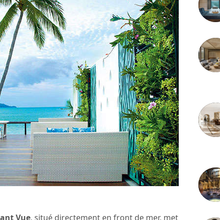
3 juille
2 juille
rant Vue
, situé directement en front de mer, met