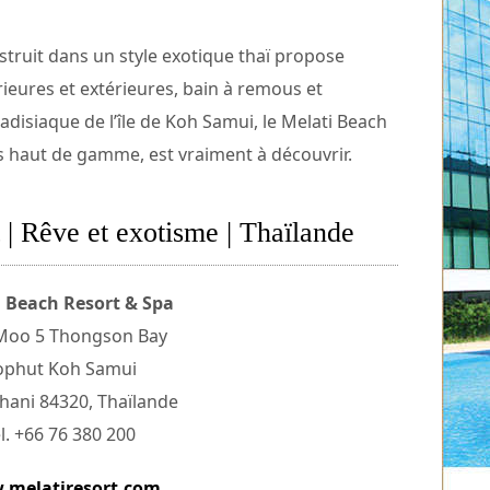
truit dans un style exotique thaï propose
rieures et extérieures, bain à remous et
disiaque de l’île de Koh Samui, le Melati Beach
s haut de gamme, est vraiment à découvrir.
| Rêve et exotisme | Thaïlande
 Beach Resort & Spa
Moo 5 Thongson Bay
ophut Koh Samui
hani 84320, Thaïlande
l. +66 76 380 200
melatiresort.com