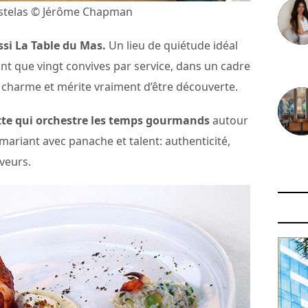
astelas © Jérôme Chapman
si La Table du Mas.
Un lieu de quiétude idéal
nt que vingt convives par service, dans un cadre
30 juin
de charme et mérite vraiment d’être découverte.
otte qui orchestre les temps gourmands
autour
mariant avec panache et talent: authenticité,
29 juin
aveurs.