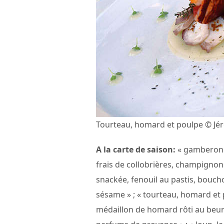
Tourteau, homard et poulpe © J
A la carte de saison:
« gamberoni 
frais de collobrières, champignons
snackée, fenouil au pastis, boucho
sésame » ; « tourteau, homard et p
médaillon de homard rôti au beur