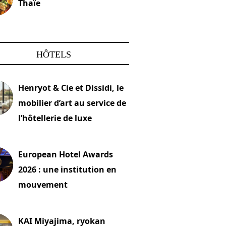
Thaïe
22 mars 2024
HÔTELS
Henryot & Cie et Dissidi, le
mobilier d’art au service de
l’hôtellerie de luxe
2026
European Hotel Awards
2026 : une institution en
mouvement
let 2026
KAI Miyajima, ryokan