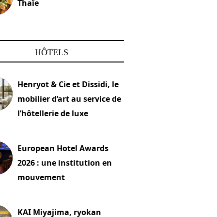
Thaïe
22 mars 2024
HÔTELS
Henryot & Cie et Dissidi, le
mobilier d’art au service de
l’hôtellerie de luxe
2026
European Hotel Awards
2026 : une institution en
mouvement
let 2026
KAI Miyajima, ryokan